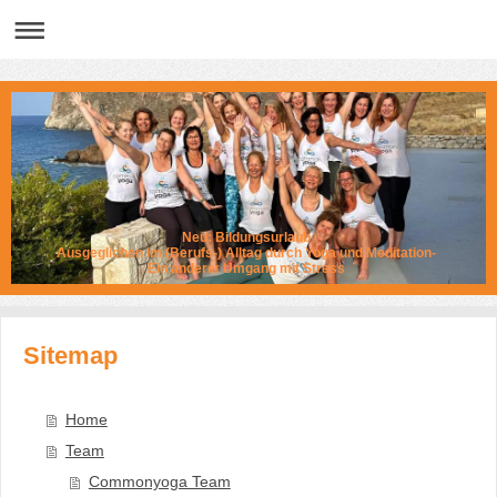
Neu: Bildungsurlaub
Ausgeglichen im (Berufs-) Alltag durch Yoga und Meditation-
Ein anderer Umgang mit Stress
Sitemap
Home
Team
Commonyoga Team